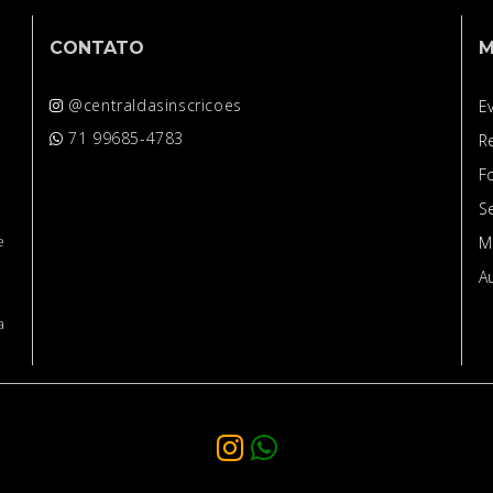
CONTATO
M
o
@centraldasinscricoes
E
e
71 99685-4783
R
F
S
e
M
A
a