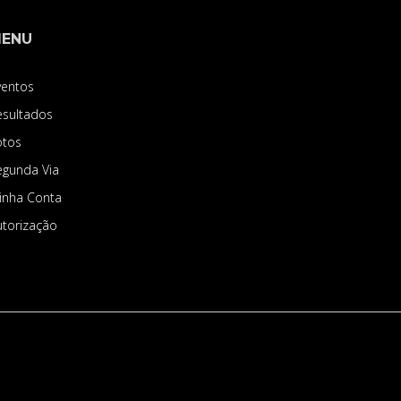
ENU
ventos
esultados
otos
egunda Via
inha Conta
utorização