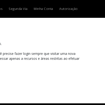
os
Segunda Via
Minha Conta
Autorização
i.
 precise fazer login sempre que visitar uma nova
sar apenas a recursos e áreas restritas ao efetuar